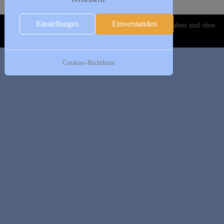
Es wurden keine Events gefunden
Einstellungen
Einverstanden
Copyright © 2020-2026 DJK Gillrath 1911 e. V. Alle Angaben sind ohne
Gewähr!
Cookies-Richtlinie