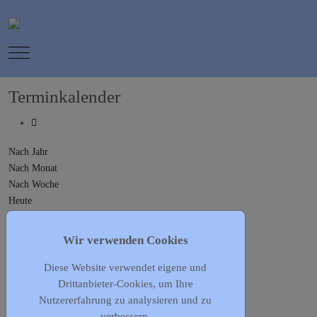
Mobile Menu Toggle
Terminkalender
Nach Jahr
Nach Monat
Nach Woche
Heute
Gehe zu Monat
Wir verwenden Cookies
Gehe zu Monat
Diese Website verwendet eigene und
Vorheriger Tag
Drittanbieter-Cookies, um Ihre
Dienstag, 05. Mai 2026
Nutzererfahrung zu analysieren und zu
Folgetag
verbessern.