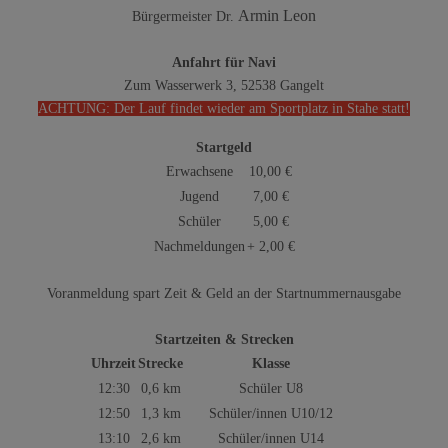
Armin Leon
Bürgermeister Dr.
Anfahrt für Navi
Zum Wasserwerk 3, 52538 Gangelt
ACHTUNG: Der Lauf findet wieder am Sportplatz in Stahe statt!
Startgeld
Erwachsene
10,00 €
Jugend
7,00 €
Schüler
5,00 €
Nachmeldungen
+ 2,00 €
Voranmeldung spart Zeit & Geld an der Startnummernausgabe
Startzeiten & Strecken
Uhrzeit
Strecke
Klasse
12:30
0,6 km
Schüler U8
12:50
1,3 km
Schüler/innen U10/12
13:10
2,6 km
Schüler/innen U14