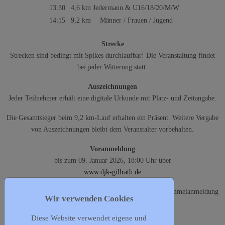
13:30
4,6 km
Jedermann & U16/18/20/M/W
14:15
9,2 km
Männer / Frauen / Jugend
Strecke
Strecken sind bedingt mit Spikes durchlaufbar! Die Veranstaltung findet
bei jeder Witterung statt.
Auszeichnungen
Jeder Teilnehmer erhält eine digitale Urkunde mit Platz- und Zeitangabe.
Die Gesamtsieger beim 9,2 km-Lauf erhalten ein Präsent. Weitere Vergabe
von Auszeichnungen bleibt dem Veranstalter vorbehalten.
Voranmeldung
bis zum 09. Januar 2026, 18:00 Uhr über
www.djk-gillrath.de
Die Teilnahme am Sepaeinzug ist verpflichtend. Vereinssammelanmeldung
Wir verwenden Cookies
per Rechnung möglich.
Diese Website verwendet eigene und
Nachmeldungen