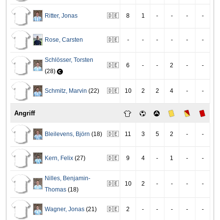
Ritter
,
Jonas
🇩🇪
8
1
-
-
-
-
Rose
,
Carsten
🇩🇪
-
-
-
-
-
-
Schlösser
,
Torsten
🇩🇪
6
-
-
2
-
-
(28)
Schmitz
,
Marvin
(22)
🇩🇪
10
2
2
4
-
-
Angriff
Bleilevens
,
Björn
(18)
🇩🇪
11
3
5
2
-
-
Kern
,
Felix
(27)
🇩🇪
9
4
-
1
-
-
Nilles
,
Benjamin-
🇩🇪
10
2
-
-
-
-
Thomas
(18)
Wagner
,
Jonas
(21)
🇩🇪
2
-
-
-
-
-