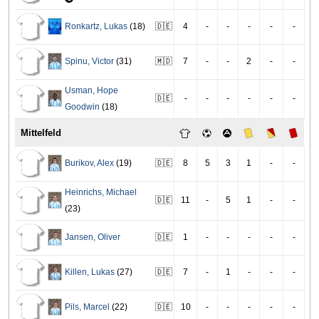
Ronkartz
,
Lukas
(18)
🇩🇪
4
-
-
-
-
-
Spinu
,
Victor
(31)
🇲🇩
7
-
-
2
-
-
Usman
,
Hope
🇩🇪
-
-
-
-
-
-
Goodwin
(18)
Mittelfeld
Burikov
,
Alex
(19)
🇩🇪
8
5
3
1
-
-
Heinrichs
,
Michael
🇩🇪
11
-
5
1
-
-
(23)
Jansen
,
Oliver
🇩🇪
1
-
-
-
-
-
Killen
,
Lukas
(27)
🇩🇪
7
-
1
-
-
-
Pils
,
Marcel
(22)
🇩🇪
10
-
-
-
-
-