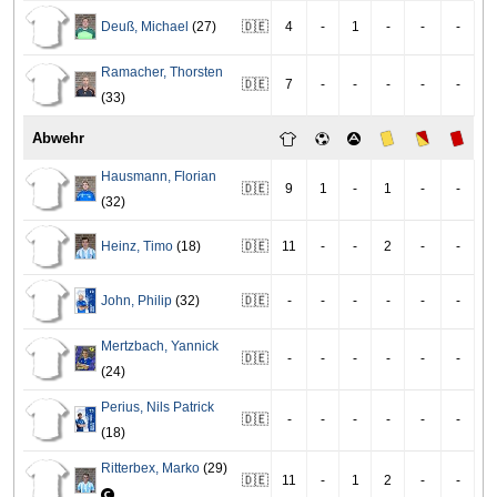
Deuß
,
Michael
(27)
🇩🇪
4
-
1
-
-
-
Ramacher
,
Thorsten
🇩🇪
7
-
-
-
-
-
(33)
Abwehr
Hausmann
,
Florian
🇩🇪
9
1
-
1
-
-
(32)
Heinz
,
Timo
(18)
🇩🇪
11
-
-
2
-
-
John
,
Philip
(32)
🇩🇪
-
-
-
-
-
-
Mertzbach
,
Yannick
🇩🇪
-
-
-
-
-
-
(24)
Perius
,
Nils Patrick
🇩🇪
-
-
-
-
-
-
(18)
Ritterbex
,
Marko
(29)
🇩🇪
11
-
1
2
-
-