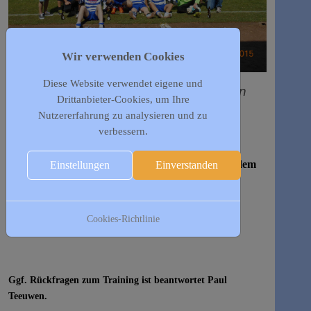
Wir verwenden Cookies
Diese Website verwendet eigene und
Spieler die sich uns anschließen wollen
Drittanbieter-Cookies, um Ihre
sind gerne Willkommen!!
Nutzererfahrung zu analysieren und zu
verbessern.
Bei Interesse bitte bei Paul Teeuwen melden.
Auch weiterhin treffen wir uns Donnerstags auf dem
Einstellungen
Einverstanden
Sportplatz.
Start 19.30 Uhr zusammen mit unserer Zweiten
Cookies-Richtlinie
Mannschaft.
Ggf. Rückfragen zum Training ist beantwortet Paul
Teeuwen.