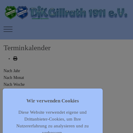
Mobile Menu Toggle
Terminkalender
Nach Jahr
Nach Monat
Nach Woche
Heute
Gehe zu Monat
Wir verwenden Cookies
Diese Website verwendet eigene und
Gehe zu Monat
Drittanbieter-Cookies, um Ihre
Vorheriger Tag
Nutzererfahrung zu analysieren und zu
Freitag, 12. Juni 2026
verbessern.