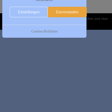
Folgetag
Es wurden keine Events gefunden
Einstellungen
Einverstanden
Copyright © 2020-2026 DJK Gillrath 1911 e. V. Alle Angaben sind ohne
Gewähr!
Cookies-Richtlinie