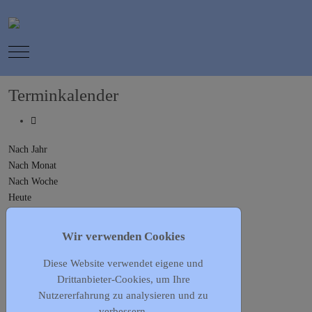
Mobile Menu Toggle
Terminkalender
Nach Jahr
Nach Monat
Nach Woche
Heute
Gehe zu Monat
Wir verwenden Cookies
Gehe zu Monat
Diese Website verwendet eigene und
Vorheriger Tag
Drittanbieter-Cookies, um Ihre
Sonntag, 14. Juni 2026
Nutzererfahrung zu analysieren und zu
Folgetag
verbessern.