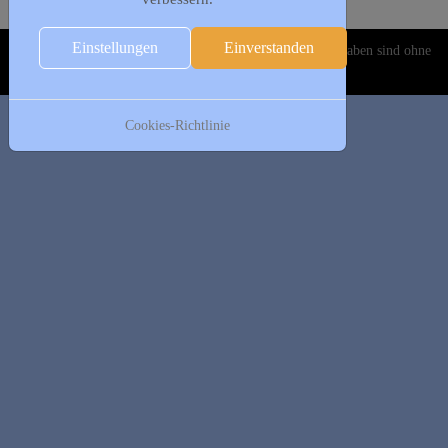
Es wurden keine Events gefunden
Einstellungen
Einverstanden
Copyright © 2020-2026 DJK Gillrath 1911 e. V. Alle Angaben sind ohne
Gewähr!
Cookies-Richtlinie