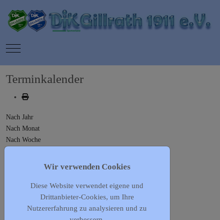
Mobile Menu Toggle
Terminkalender
Nach Jahr
Nach Monat
Nach Woche
Heute
Gehe zu Monat
Wir verwenden Cookies
Diese Website verwendet eigene und
Gehe zu Monat
Drittanbieter-Cookies, um Ihre
Vorheriger Tag
Nutzererfahrung zu analysieren und zu
Donnerstag, 18. Juni 2026
verbessern.