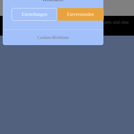
Folgetag
Es wurden keine Events gefunden
Einstellungen
Einverstanden
Copyright © 2020-2026 DJK Gillrath 1911 e. V. Alle Angaben sind ohne
Gewähr!
Cookies-Richtlinie