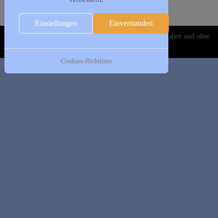
Folgetag
Es wurden keine Events gefunden
Einstellungen
Einverstanden
Copyright © 2020-2026 DJK Gillrath 1911 e. V. Alle Angaben sind ohne
Gewähr!
Cookies-Richtlinie