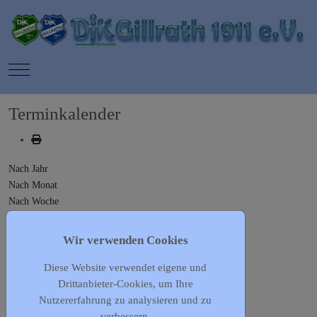
Mobile Menu Toggle
Terminkalender
Nach Jahr
Nach Monat
Nach Woche
Heute
Gehe zu Monat
Wir verwenden Cookies
Diese Website verwendet eigene und
Gehe zu Monat
Drittanbieter-Cookies, um Ihre
Vorheriger Tag
Nutzererfahrung zu analysieren und zu
Freitag, 26. Juni 2026
verbessern.