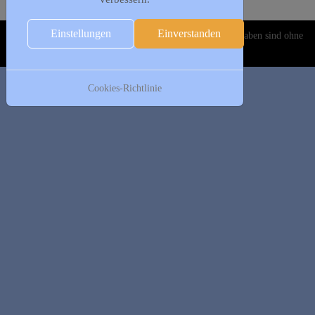
Es wurden keine Events gefunden
Einstellungen
Einverstanden
Copyright © 2020-2026 DJK Gillrath 1911 e. V. Alle Angaben sind ohne
Gewähr!
Cookies-Richtlinie