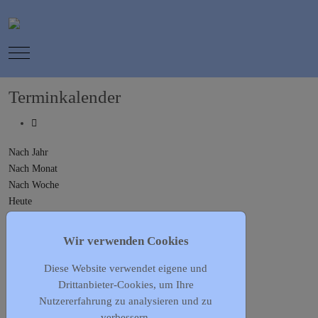
Mobile Menu Toggle
Terminkalender
Nach Jahr
Nach Monat
Nach Woche
Heute
Gehe zu Monat
Wir verwenden Cookies
Gehe zu Monat
Diese Website verwendet eigene und
Vorheriger Tag
Drittanbieter-Cookies, um Ihre
Mittwoch, 03. Juni 2026
Nutzererfahrung zu analysieren und zu
Folgetag
verbessern.