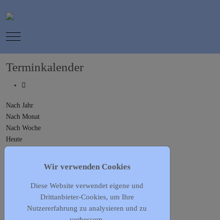
Mobile Menu Toggle
Terminkalender
Nach Jahr
Nach Monat
Nach Woche
Heute
Gehe zu Monat
Wir verwenden Cookies
Gehe zu Monat
Diese Website verwendet eigene und
Vorheriger Tag
Drittanbieter-Cookies, um Ihre
Dienstag, 21. Juli 2026
Nutzererfahrung zu analysieren und zu
Folgetag
verbessern.