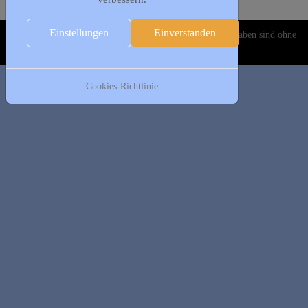
Es wurden keine Events gefunden
Einstellungen
Einverstanden
Copyright © 2020-2026 DJK Gillrath 1911 e. V. Alle Angaben sind ohne
Gewähr!
Cookies-Richtlinie