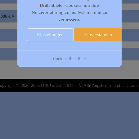
Drittanbieter-Cookies, um Ihre
Nutzererfahrung zu analysieren und zu
 1806 e.V
verbessern.
Einstellungen
Einverstanden
Cookies-Richtlinie
opyright © 2020-2026 DJK Gillrath 1911 e. V. Alle Angaben sind ohne Gewäh