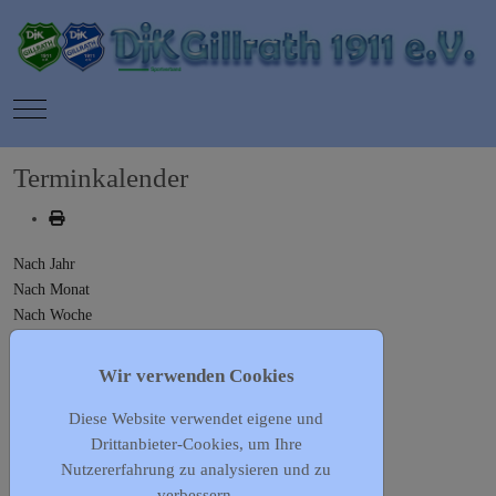
Mobile Menu Toggle
Terminkalender
Nach Jahr
Nach Monat
Nach Woche
Heute
Gehe zu Monat
Wir verwenden Cookies
Diese Website verwendet eigene und
Gehe zu Monat
Drittanbieter-Cookies, um Ihre
Vorherige Woche
Nutzererfahrung zu analysieren und zu
22 - 28 Juni, 2026
verbessern.