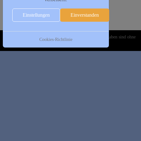
Folgende Woche
25. Juni
Einstellungen
Einverstanden
19:30 - 21:00
Frauengymnastik
:: Leichtathletik
Copyright © 2020-2026 DJK Gillrath 1911 e. V. Alle Angaben sind ohne
Cookies-Richtlinie
Gewähr!